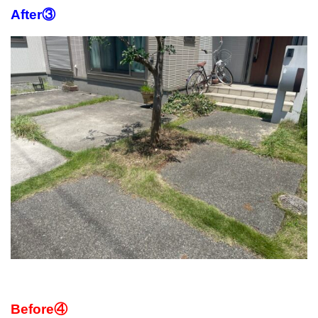
After③
Before④